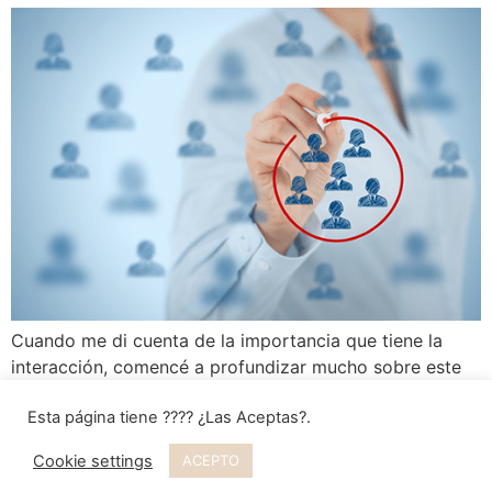
Cuando me di cuenta de la importancia que tiene la
interacción, comencé a profundizar mucho sobre este
tema y hoy trato de ayudar a empresas, emprendedores
Esta página tiene ???? ¿Las Aceptas?.
y otros Community Managers a implementar una
estrategia que realmente dé resultados.
Cookie settings
ACEPTO