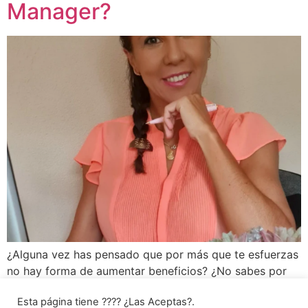
Manager?
¿Alguna vez has pensado que por más que te esfuerzas
no hay forma de aumentar beneficios? ¿No sabes por
qué tu negocio está estancado y te gustaría saber de
Esta página tiene ???? ¿Las Aceptas?.
qué manera tus competidores están alcanzado mayor