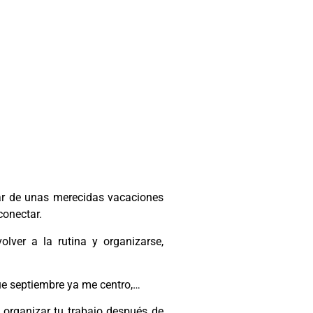
tar de unas merecidas vacaciones
conectar.
olver a la rutina y organizarse,
ue septiembre ya me centro,…
a organizar tu trabajo después de